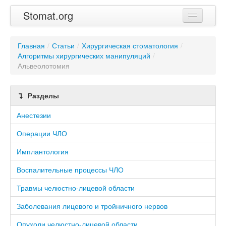
Stomat.org
Главная
Главная
/
Статьи
/
Хирургическая стоматология
/
Алгоритмы хирургических манипуляций
Статьи
/
Альвеолотомия
Контакты
Разделы
Анестезии
Операции ЧЛО
Имплантология
Воспалительные процессы ЧЛО
Травмы челюстно-лицевой области
Заболевания лицевого и тройничного нервов
Опухоли челюстно-лицевой области