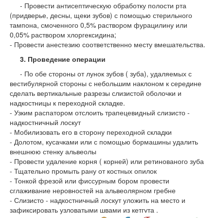
- Провести антисептическую обработку полости рта
(придверье, десны, щеки зубов) с помощью стерильного
тампона, смоченного 0,5% раствором фурацилину или
0,05% раствором хлоргексидина;
- Провести анестезию соответственно месту вмешательства.
3. Проведение операции
- По обе стороны от лунок зубов ( зуба), удаляемых с
вестибулярной стороны с небольшим наклоном к середине
сделать вертикальные разрезы слизистой оболочки и
надкостницы к переходной складке.
- Узким распатором отслоить трапецевидный слизисто -
надкостничный лоскут
- Мобилизовать его в сторону переходной складки
- Долотом, кусачками или с помощью бормашины удалить
внешнюю стенку альвеолы
- Провести удаление корня ( корней) или ретинованого зуба
- Тщательно промыть рану от костных опилок
- Тонкой фрезой или фиссурным бором провести
сглаживание неровностей на альвеолярном гребне
- Слизисто - надкостничный лоскут уложить на место и
зафиксировать узловатыми швами из кетгута .