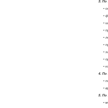
3. По
• 
• 
• 
• 
• 
• 
• 
• 
• 
4. По
• 
• 
5. По
• 