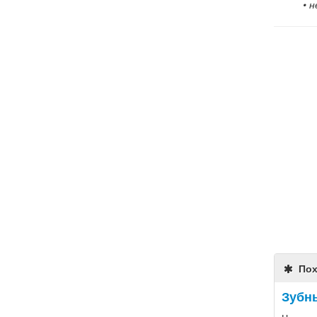
• 
Пох
Зубн