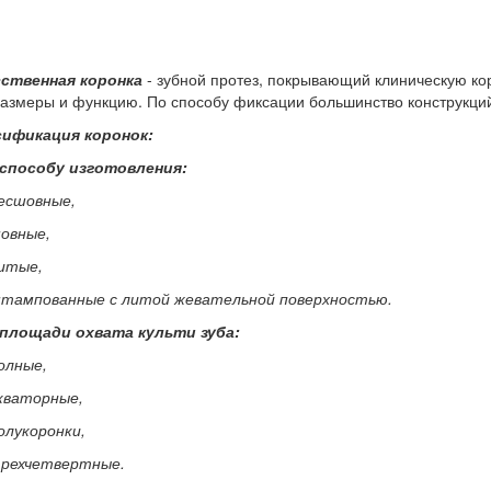
сственная коронка
- зубной протез, покрывающий клиническую ко
азмеры и функцию. По способу фиксации большинство конструкций
сификация коронок:
 способу изготовления:
бесшовные,
шовные,
литые,
штампованные с литой жевательной поверхностью.
 площади охвата культи зуба:
полные,
экваторные,
полукоронки,
трехчетвертные.