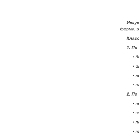
Иску
форму, р
Клас
1. По
• 
• 
• 
• 
2. По
• 
• 
• 
• 