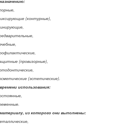
 назначению:
опорные,
фиксирующие (контурные),
шинирующие,
предварительные,
лечебные,
профилактические,
защитные (провизорные),
ортодонтические,
косметические (эстетические).
 времени использования:
постоянные,
временные.
 материалу, из которого они выполнены:
металлические,