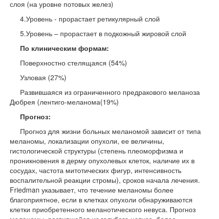
слоя (на уровне потовых желез)
4.Уровень - прорастает ретикулярный слой
5.Уровень – прорастает в подкожный жировой слой
По клиническим формам:
Поверхностно стелящаяся (54%)
Узловая (27%)
Развившаяся из ограниченного предракового меланоза
Дюбрея (лентиго-меланома(19%)
Прогноз:
Прогноз для жизни больных меланомой зависит от типа
меланомы, локализации опухоли, ее величины,
гистологической структуры (степень плеоморфизма и
проникновения в дерму опухолевых клеток, наличие их в
сосудах, частота митотических фигур, интенсивность
воспалительной реакции стромы), сроков начала лечения.
Friedman указывает, что течение меланомы более
благоприятное, если в клетках опухоли обнаруживаются
клетки приобретенного меланотического невуса. Прогноз