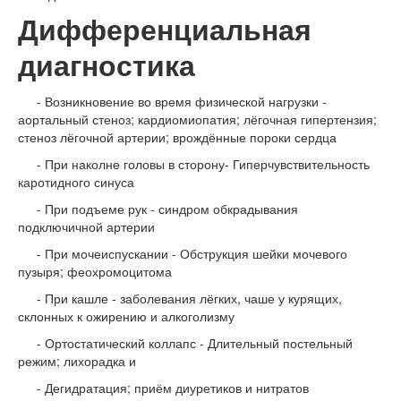
Дифференциальная
диагностика
- Возникновение во время физической нагрузки -
аортальный стеноз; кардиомиопатия; лёгочная гипертензия;
стеноз лёгочной артерии; врождённые пороки сердца
- При наколне головы в сторону- Гиперчувствительность
каротидного синуса
- При подъеме рук - синдром обкрадывания
подключичной артерии
- При мочеиспускании - Обструкция шейки мочевого
пузыря; феохромоцитома
- При кашле - заболевания лёгких, чаше у курящих,
склонных к ожирению и алкоголизму
- Ортостатический коллапс - Длительный постельный
режим; лихорадка и
- Дегидратация; приём диуретиков и нитратов