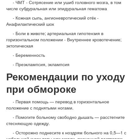
- ЧМТ - Сотрясение или ушиб головного мозга, в том
числе субдуральная или эпидуральная гематома
- Кожная сыпь, ангионевротический отёк -
Анафилактический шок
- Боли в животе; артериальная гипотензия в
горизонтальном положении - Внутреннее кровотечение;
эктопическая
- Беременность
- Преэклампсия, эклампсия
Рекомендации по уходу
при обмороке
- Первая помощь — перевод в горизонтальное
положение с поднятыми ногами.
- Помогите больному свободно дышать — расстегните
стесняющую одежду.
- Осторожно поднесите к ноздрям больного на 0,5—1 с
небольшой кусок ваты или марли, смоченной раствором