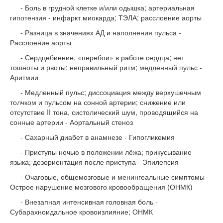
- Боль в грудной клетке и/или одышка; артериальная
гипотензия - инфаркт миокарда; ТЭЛА; расслоение аорты
- Разница в значениях АД и наполнения пульса -
Расслоение аорты
- Сердцебиение, «перебои» в работе сердца; нет
тошноты и рвоты; неправильный ритм; медленный пульс -
Аритмии
- Медленный пульс; диссоциация между верхушечным
толчком и пульсом на сонной артерии; снижение или
отсутствие II тона, систолический шум, проводящийся на
сонные артерии - Аортальный стеноз
- Сахарный диабет в анамнезе - Гипогликемия
- Приступы ночью в положении лёжа; прикусывание
языка; дезориентация после приступа - Эпилепсия
- Очаговые, общемозговые и менингеальные симптомы -
Острое нарушение мозгового кровообращения (ОНМК)
- Внезапная интенсивная головная боль -
Субарахноидальное кровоизлияние; ОНМК