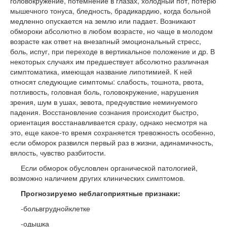
головокружение, потемнение в глазах, холодный пот, потерю
мышечного тонуса, бледность, брадикардию, когда больной
медленно опускается на землю или падает. Возникают
обмороки абсолютно в любом возрасте, но чаще в молодом
возрасте как ответ на внезапный эмоциональный стресс,
боль, испуг, при переходе в вертикальное положение и др. В
некоторых случаях им предшествует абсолютно различная
симптоматика, имеющая название липотимией. К ней
относят следующие симптомы: слабость, тошнота, рвота,
потливость, головная боль, головокружение, нарушения
зрения, шум в ушах, зевота, предчувствие неминуемого
падения. Восстановление сознания происходит быстро,
ориентация восстанавливается сразу, однако несмотря на
это, еще какое-то время сохраняется тревожность особенно,
если обморок развился первый раз в жизни, адинамичность,
вялость, чувство разбитости.
Если обморок обусловлен органической патологией,
возможно наличием других клинических симптомов.
Прогнозируемо неблагоприятные признаки:
-больвгруднойклетке
-одышка