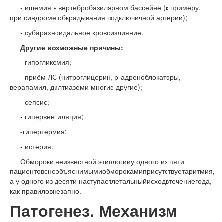
- ишемия в вертебробазилярном бассейне (к примеру,
при синдроме обкрадывания подключичной артерии);
- субарахноидальное кровоизлияние.
Другие возможные
причины:
- гипогликемия;
- приём ЛС (нитроглицерин, р-адреноблокаторы,
верапамил, дилтиаземи многие другие);
- сепсис;
- гипервентиляция;
-гипертермия;
- истерия.
Обмороки неизвестной этиологииу одного из пяти
пациентовснеобъяснимымиобморокамиприсутствуетаритмия,
а у одного из десяти наступаетлетальныйисходвтечениегода,
как правиловнезапно.
Патогенез. Механизм