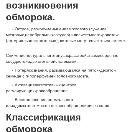
возникновения
обморока.
- Острое, резкоеуменьшениямозгового (сужение
мозговых,церебральныхсосудов) илисистемногокровотока
(артериальнаягипотензия), которые могут сочетаться вместе.
-
Снижениепостуральноготонусасрасстройствамисердечно-
сосудистойидыхательнойсистемами.
- Потерясознания, развивающаяся на пятой-десятой
секунде с гипоперфузией головного мозга.
- Активациявегетативныхцентров,
регулирующихкровообращение.
- Восстановление нормального
илиадекватногомозговогокровообращенияисознания.
Классификация
обморока