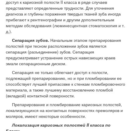
доступ к кариозной полости II класса в ряде случаев
представляют определенные трудности. Для уточнения
диагноза и глубины поражения твердых тканей зуба иногда
прибегают к рентгенографии и другим дополнительным
методам обследования (люминесцентная стоматоскопия и т.
д.).
Сепарация зубов.
Начальным этапом препарирова­ния
полостей при тесном расположении зубов является
сепарация (разъединение) зубов. Сепарация
предусматривает устранение острых нависающих краев
эмали сепарационным диском.
Сепарация не только облегчает доступ к полости,
подлежащей препарированию, но и при пломбировании ее
способствует лучшей припасовке к стенкам пломбировочного
материала, а также лучшему восстановлению пломбой
(вкладкой) контактной поверхности.
Препарирование и пломбирование кариозных полостей,
локализующихся на контактных поверхностях премоляров и
моляров, имеют некоторые особенности.
Локализация кариозных полостей II класса по
Блэку: