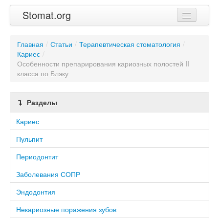
Stomat.org
Главная
Главная
/
Статьи
/
Терапевтическая стоматология
/
Кариес
Статьи
/
Особенности препарирования кариозных полостей II
класса по Блэку
Контакты
Разделы
Кариес
Пульпит
Периодонтит
Заболевания СОПР
Эндодонтия
Некариозные поражения зубов