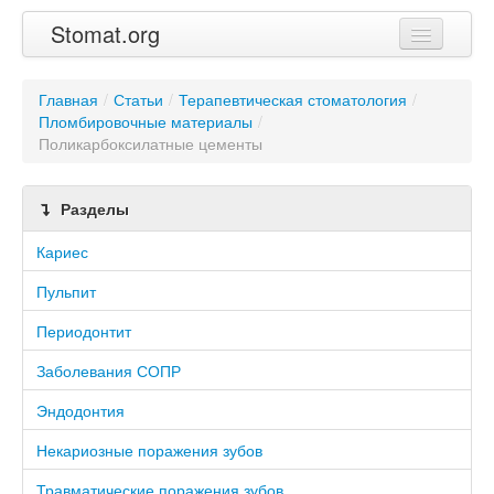
Stomat.org
Главная
Главная
/
Статьи
/
Терапевтическая стоматология
/
Пломбировочные материалы
Статьи
/
Поликарбоксилатные цементы
Контакты
Разделы
Кариес
Пульпит
Периодонтит
Заболевания СОПР
Эндодонтия
Некариозные поражения зубов
Травматические поражения зубов