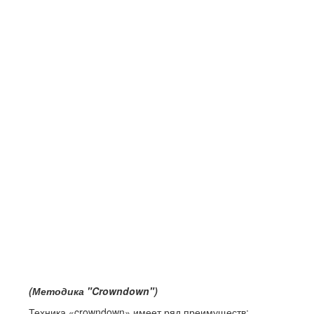
(Методика "
Crown
down
")
Техника «crowndown» имеет ряд преимуществ: