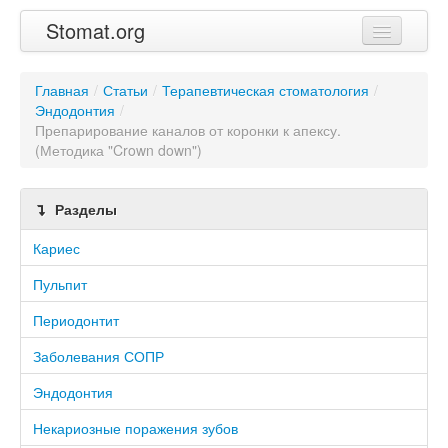
Stomat.org
Главная
Главная
/
Статьи
/
Терапевтическая стоматология
/
Эндодонтия
Статьи
/
Препарирование каналов от коронки к апексу.
(Методика "Crown down")
Контакты
Разделы
Кариес
Пульпит
Периодонтит
Заболевания СОПР
Эндодонтия
Некариозные поражения зубов