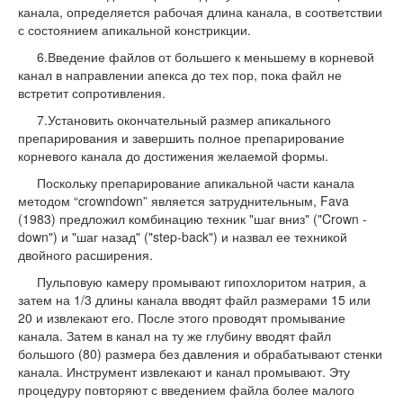
канала, определяется рабочая длина канала, в соответствии
с состоянием апикальной констрикции.
6.Введение файлов от большего к меньшему в корневой
канал в направлении апекса до тех пор, пока файл не
встретит сопротивления.
7.Установить окончательный размер апикального
препарирования и завершить полное препарирование
корневого канала до достижения желаемой формы.
Поскольку препарирование апикальной части канала
методом “crowndown” является затруднительным, Fava
(1983) предложил комбинацию техник "шаг вниз" ("Crown -
down") и "шаг назад" ("step-back") и назвал ее техникой
двойного расширения.
Пульповую камеру промывают гипохлоритом натрия, а
затем на 1/3 длины канала вводят файл размерами 15 или
20 и извлекают его. После этого проводят промывание
канала. Затем в канал на ту же глубину вводят файл
большого (80) размера без давления и обрабатывают стенки
канала. Инструмент извлекают и канал промывают. Эту
процедуру повторяют с введением файла более малого