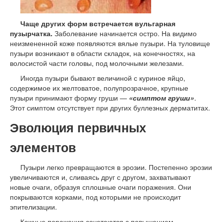
Чаще других форм встречается вульгарная
пузырчатка.
Заболевание начинается остро. На видимо
неизмененной коже появляются вялые пузыри. На туловище
пузыри возникают в области складок, на конечностях, на
волосистой части головы, под молочными железами.
Иногда пузыри бывают величиной с куриное яйцо,
содержимое их желтоватое, полупрозрачное, крупные
пузыри принимают форму груши —
«симптом груши»
.
Этот симптом отсутствует при других буллезных дерматитах.
Эволюция первичных
элементов
Пузыри легко превращаются в эрозии. Постепенно эрозии
увеличиваются и, сливаясь друг с другом, захватывают
новые очаги, образуя сплошные очаги поражения. Они
покрываются корками, под которыми не происходит
эпителизации.
Кожные поражения сочетаются с повышением