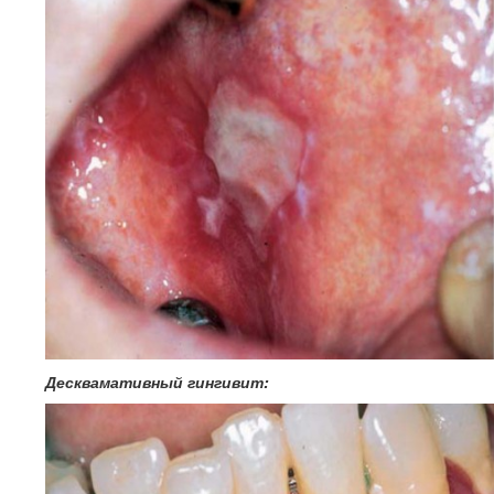
Десквамативный гингивит: