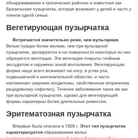
обнаруживаемая в тропических районах и известная как
Бразильская пузырчатка, которая возникает у детей и часто у
членов одной семьи.
Вегетирующая пузырчатка
Встречается значительно реже, чем вульгарная.
Вялые пузыри более мелкие, чем при вульгарной
пузырчатке, эрозируются и на поверхности некоторых их них
образуются вегетации. Эти вегетации покрыты гнойным
экссудатом и окружены зоной воспаления. Вегетирующая
форма чаще всего возникает на носу, в углах рта,
подмышечной и аногенитальной областях, и часто
напоминает широкие кондиломы, свойственные вторичному
рецидивному сифилису. Течение заболевания такое же как
при вульгарной пузырчатке, однако для вегетирующей
формы характерны более длительные ремиссии.
Эритематозная пузырчатка
Впервые была описана в 1926 г.
Этот тип пузырчатки
характеризуется
образованием вялых
внутриэпителиальных пузырей с тонкой покрышкой и