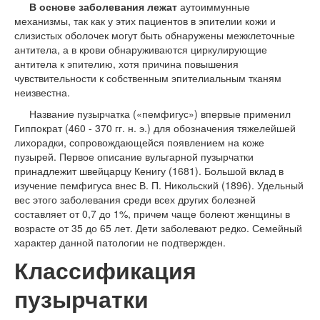
В основе заболевания лежат
аутоиммунные
механизмы, так как у этих пациентов в эпителии кожи и
слизистых оболочек могут быть обнаружены межклеточные
антитела, а в крови обнаруживаются циркулирующие
антитела к эпителию, хотя причина повышения
чувствительности к собственным эпителиальным тканям
неизвестна.
Название пузырчатка («пемфигус») впервые применил
Гиппократ (460 - 370 гг. н. э.) для обозначения тяжелейшей
лихорадки, сопровождающейся появлением на коже
пузырей. Первое описание вульгарной пузырчатки
принадлежит швейцарцу Кенигу (1681). Большой вклад в
изучение пемфигуса внес В. П. Никольский (1896). Удельный
вес этого заболевания среди всех других болезней
составляет от 0,7 до 1%, причем чаще болеют женщины в
возрасте от 35 до 65 лет. Дети заболевают редко. Семейный
характер данной патологии не подтвержден.
Классификация
пузырчатки