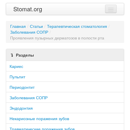
Stomat.org
Главная
Главная
/
Статьи
/
Терапевтическая стоматология
/
Заболевания СОПР
Статьи
/
Проявления пузырных дерматозов в полости рта
Контакты
Разделы
Кариес
Пульпит
Периодонтит
Заболевания СОПР
Эндодонтия
Некариозные поражения зубов
Травматические поражения зубов