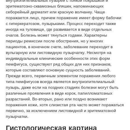
эритематозно-сквамозных бляшек, напоминающих
себорейный дерматит или красную волчанку. Чаще
поражается лицо, причем поражение имеет форму бабочки
с гиперкератозом, пузырьками. Процесс переходит также
иногда на туловище, где развивается в виде отдельных
очагов. Болезнь может тянуться годами. Характерны
периоды ремиссии после обострения, но у многих
пациентов, в конечном счете, заболевание переходит в
вульгарную или листовидную пузырчатку. Несмотря на
индивидуальные клинические особенности этих форм
пемфигуса, существуют ряд общих для них признаков,
которые составляют основную сущность заболеваний.
Прежде всего, первичным элементом поражения любого
типа пемфигусов всегда является внутриэпителиальный
пузырь, даже если на поздних стадиях болезни могут быть
различные проявления в виде корок, папилломатозных
разрастаний. Во-вторых, рано или поздно возникают
поражения кожи, хотя слизистая рта часто может поражаться
первично, за исключением листовидной и эритематозной
пузырчатки.
Гистологическая картина