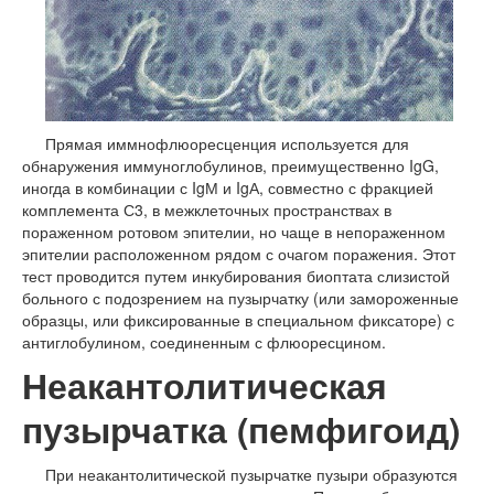
Прямая иммнофлюоресценция используется для
обнаружения иммуноглобулинов, преимущественно IgG,
иногда в комбинации с IgМ и IgА, совместно с фракцией
комплемента С3, в межклеточных пространствах в
пораженном ротовом эпителии, но чаще в непораженном
эпителии расположенном рядом с очагом поражения. Этот
тест проводится путем инкубирования биоптата слизистой
больного с подозрением на пузырчатку (или замороженные
образцы, или фиксированные в специальном фиксаторе) с
антиглобулином, соединенным с флюоресцином.
Неакантолитическая
пузырчатка (пемфигоид)
При неакантолитической пузырчатке пузыри образуются