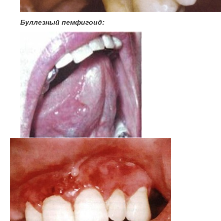
Буллезный пемфигоид: