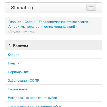
Stomat.org
Главная
Главная
/
Статьи
/
Терапевтическая стоматология
/
Алгоритмы терапевтических манипуляций
Статьи
/
Сэндвич техника
Контакты
Разделы
Кариес
Пульпит
Периодонтит
Заболевания СОПР
Эндодонтия
Некариозные поражения зубов
Травматические поражения зубов