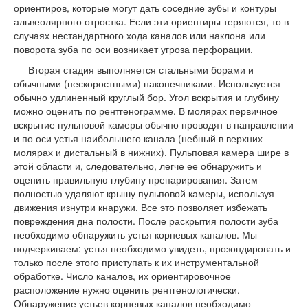
ориентиров, которые могут дать соседние зубы и контуры
альвеолярного отростка. Если эти ориентиры теряются, то в
случаях нестандартного хода каналов или наклона или
поворота зуба по оси возникает угроза перфорации.
Вторая стадия выполняется стальными борами и
обычными (нескоростными) наконечниками. Используется
обычно удлиненный круглый бор. Угол вскрытия и глубину
можно оценить по рентгенограмме. В молярах первичное
вскрытие пульповой камеры обычно проводят в направлении
и по оси устья наибольшего канала (небный в верхних
молярах и дистальный в нижних). Пульповая камера шире в
этой области и, следовательно, легче ее обнаружить и
оценить правильную глубину препарирования. Затем
полностью удаляют крышу пульповой камеры, используя
движения изнутри кнаружи. Все это позволяет избежать
повреждения дна полости. После раскрытия полости зуба
необходимо обнаружить устья корневых каналов. Мы
подчеркиваем: устья необходимо увидеть, прозондировать и
только после этого приступать к их инструментальной
обработке. Число каналов, их ориентировочное
расположение нужно оценить рентгенологически.
Обнаружение устьев корневых каналов необходимо