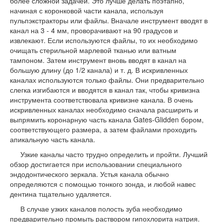
более сложной задачей. Это лучше делать поэтапно,
начиная с коронковой части канала, используя
пульпэкстракторы или файлы. Вначале инструмент вводят в
канал на 3 - 4 мм, проворачивают на 90 градусов и
извлекают. Если используются файлы, то их необходимо
очищать стерильной марлевой тканью или ватным
тампоном. Затем инструмент вновь вводят в канал на
большую длину (до 1/2 канала) и т. д. В искривленных
каналах используются только файлы. Они предварительно
слегка изгибаются и вводятся в канал так, чтобы кривизна
инструмента соответствовала кривизне канала. В очень
искривленных каналах необходимо сначала расширить и
выпрямить коронарную часть канала Gates-Glidden бором,
соответствующего размера, а затем файлами проходить
апикальную часть канала.
Узкие каналы часто трудно определить и пройти. Лучший
обзор достигается при использовании специального
эндодонтического зеркала. Устья канала обычно
определяются с помощью тонкого зонда, и любой навес
дентина тщательно удаляется.
В случае узких каналов полость зуба необходимо
предварительно промыть раствором гипохлорита натрия.