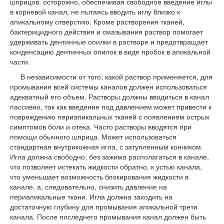
шприцов, осторожно, обеспечивая свободное введение иглы
в корневой канал, не пытаясь вводить иглу близко к
апикальному отверстию. Кроме растворения тканей,
бактерицидного действия и смазывания раствор помогает
удерживать дентинные опилки в растворе и предотвращает
конденсацию дентинных опилок в виде пробок в апикальной
части.
В независимости от того, какой раствор применяется, для
промывания всей системы каналов должен использоваться
адекватный его объем. Растворы должны вводиться в канал
пассивно, так как введение под давлением может привести к
повреждению периапикальных тканей с появлением острых
симптомов боли и отека. Часто растворы вводятся при
помощи обычного шприца. Может использоваться
стандартная внутрикожная игла, с затупленным кончиком.
Игла должна свободно, без зажима располагаться в канале,
что позволяет истекать жидкости обратно, к устью канала,
что уменьшает возможность блокирования жидкости в
канале, а, следовательно, снизить давление на
периапикальные ткани. Игла должна заходить на
достаточную глубину для промывания апикальной трети
канала. После последнего промывания канал должен быть