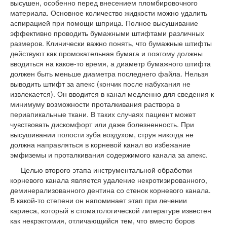
высушен, особенно перед внесением пломбировочного
материала. Основное количество жидкости можно удалить
аспирацией при помощи шприца. Полное высушивание
эффективно проводить бумажными штифтами различных
размеров. Клинически важно понять, что бумажные штифты
действуют как промокательная бумага и поэтому должны
вводиться на какое-то время, а диаметр бумажного штифта
должен быть меньше диаметра последнего файла. Нельзя
выводить штифт за апекс (кончик после набухания не
извлекается). Он вводится в канал медленно для сведения к
минимуму возможности проталкивания раствора в
периапикальные ткани. В таких случаях пациент может
чувствовать дискомфорт или даже болезненность. При
высушивании полости зуба воздухом, струя никогда не
должна направляться в корневой канал во избежание
эмфиземы и проталкивания содержимого канала за апекс.
Целью второго этапа инструментальной обработки
корневого канала является удаление некротизированного,
деминерализованного дентина со стенок корневого канала.
В какой-то степени он напоминает этап при лечении
кариеса, который в стоматологической литературе известен
как некрэктомия, отличающийся тем, что вместо боров