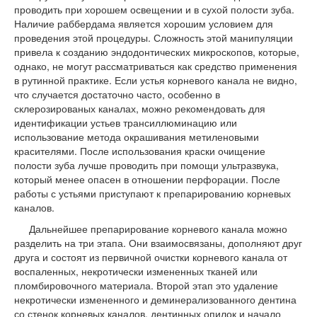
проводить при хорошем освещении и в сухой полости зуба.
Наличие раббердама является хорошим условием для
проведения этой процедуры. Сложность этой манипуляции
привела к созданию эндодонтических микроскопов, которые,
однако, не могут рассматриваться как средство применения
в рутинной практике. Если устья корневого канала не видно,
что случается достаточно часто, особенно в
склерозированых каналах, можно рекомендовать для
идентификации устьев трансиллюминацию или
использование метода окрашивания метиленовыми
красителями. После использования краски очищение
полости зуба лучше проводить при помощи ультразвука,
который менее опасен в отношении перфорации. После
работы с устьями приступают к препарированию корневых
каналов.
Дальнейшее препарирование корневого канала можно
разделить на три этапа. Они взаимосвязаны, дополняют друг
друга и состоят из первичной очистки корневого канала от
воспаленных, некротически измененных тканей или
пломбировочного материала. Второй этап это удаление
некротически измененного и деминерализованного дентина
со стенок корневых каналов, дентинных опилок и начало