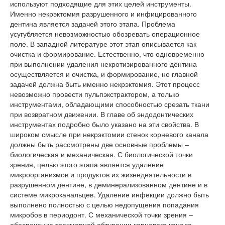
используют подходящие для этих целей инструменты.
Именно некрэктомия разрушенного и инфицированного
дентина является задачей этого этапа. Проблема
усугубляется невозможностью обозревать операционное
поле. В западной литературе этот этап описывается как
очистка и формирование. Естественно, что одновременно
при выполнении удаления некротизированного дентина
осуществляется и очистка, и формирование, но главной
задачей должна быть именно некрэктомия. Этот процесс
невозможно провести пульпэкстрактором, а только
инструментами, обладающими способностью срезать ткани
при возвратном движении. В главе об эндодонтических
инструментах подробно было указано на эти свойства. В
широком смысле при некрэктомии стенок корневого канала
должны быть рассмотрены две основные проблемы –
биологическая и механическая. С биологической точки
зрения, целью этого этапа является удаление
микроорганизмов и продуктов их жизнедеятельности в
разрушенном дентине, в деминерализованном дентине и в
системе микроканальцев. Удаление инфекции должно быть
выполнено полностью с целью недопущения попадания
микробов в периодонт. С механической точки зрения –
обеспечение трехмерной обтурации корневого канала.