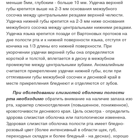
меньше 5мм, глубоким - больше 10 мм. Уздечка верхней
губы крепится выше на 2-3 мм основания межзубного
сосочка между центральными резцами верхней челюсти.
Уздечка нижней губы крепится на 2-3 мм ниже основания
межзубного сосочка между центральными нижними резцами.
Уздечка языка крепится позади от Вартоновых протоков на
дне полости рта и к нижней поверхности языка, отступя от
кончика на 1/3 длины его нижней поверхности. При
укорочении уздечки верхней губы она определяется
короткой и толстой, вплетается в десну в межзубном
промежутке между центральными зубами. Аномалийным
считается прикрепление уздечки нижней губы, если при
оттягивании губы межзубной сосочек и десневой край в
месте прикрепления бледнеют и отделяются от зубов.
При обследовании слизистой оболочки полости
рта необходимо
обратить внимание на наличие запаха изо
рта, характер слюноотделения (повышенное, пониженное),
кровоточивости десневого края. Цель осмотра - определить
здорова слизистая оболочка или патологически изменена.
Здоровая слизистая оболочка полости рта имеет бледно-
розовый цвет (более интенсивный в области щек, губ,
переходных складок и более бледный - на деснах), хорошо