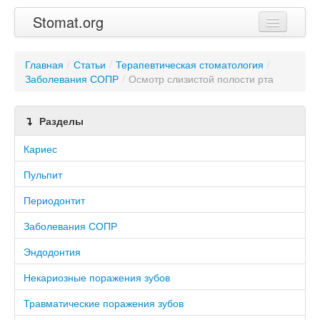
Stomat.org
Главная
Главная
/
Статьи
/
Терапевтическая стоматология
/
Заболевания СОПР
Статьи
/
Осмотр слизистой полости рта
Контакты
Разделы
Кариес
Пульпит
Периодонтит
Заболевания СОПР
Эндодонтия
Некариозные поражения зубов
Травматические поражения зубов