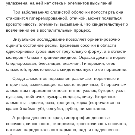
увлажнена, на ней нет отека и элементов высыпаний.
При заболеваниях слизистой оболочки полости рта она
становится гиперемированной, отечной, может появиться
кровоточивость, элементы высыпаний, что свидетельствует о
вовлечении ее в воспалительный процесс.
Визуальное исследование позволяет ориентировочно
оценить состояние десны. Десневые сосочки в области
однокорневых зубов имеют треугольную форму, а в области
моляров - ближе к трапециевидной. Окраска десны в норме
бледнорозовая, блестящая, влажная. Гиперемия, отек
слизистой, кровоточивость свидетельствуют о ее поражении.
Среди элементов поражения различают первичные и
вторичные, возникающие на месте первичных, К первичным
элементам поражения относят пятно, узелок, бугорок, узел,
пузырек, гнойничок, пузырь, волдырь, кисту. Вторичные
элементы - эрозия, язва, трещина, корка (встречается на
красной кайме губ), чешуйка, рубец, пигментация.
Атрофия десневого края, гипертрофия десневых
сосочков, синюшность, гиперемия, кровоточивость сосочков,
наличие пародонтального кармана, над- и поддесневого