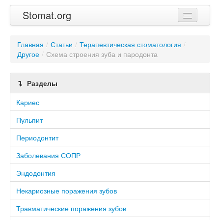
Stomat.org
Главная
Главная
/
Статьи
/
Терапевтическая стоматология
/
Другое
Статьи
/
Схема строения зуба и пародонта
Контакты
Разделы
Кариес
Пульпит
Периодонтит
Заболевания СОПР
Эндодонтия
Некариозные поражения зубов
Травматические поражения зубов