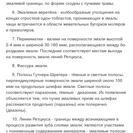
эмалевой границы, по форме сходны с пучка­ми травы.
6. Эмалевые веретёна - колбообразные утолщения на
концах отростков одон-тобластов, проникающих в эмаль;
чаще встречаются в области жевательных бу­горков моляров
и премоляров.
7. Перикиматии - валики на поверхности эмали высотой
2-4 мкм и шириной 30-160 мкм, располагающиеся между бо­
роздками эмали. Последние соответству­ют местам выхода
на поверхность эмали линий Ретциуса.
8. Фиссура эмали.
9. Полосы Гутнера-Шрегера - тёмные и светлые полосы,
перпендикулярные по­верхности эмали шириной около 100
мкм на продольных шлифах эмали. Светлые полосы
соответствуют паразонам, тёмные - диазонам. Их появление
объясняется тем, что пучки эмалевых призм на шлифах
рассекаются продольно (паразоны) или поперечно
(диазоны).
10. Линии Ретциуса - границы между возникающими в
процессе развития зуба слоями эмали; являются участками
с пониженным содержанием минералов - эмалевые полоски