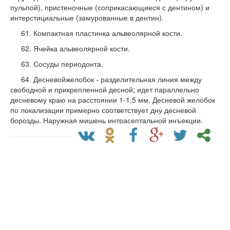
пульпой), пристеночные (соприкасающиеся с дентином) и
интерстициальные (замурованные в дентин).
61. Компактная пластинка альвеолярной кости.
62. Ячейка альвеолярной кости.
63. Сосуды периодонта.
64. Десневойжелобок - разделительная линия между
свободной и прикреплен­ной десной; идет параллельно
десневому краю на расстоянии 1-1,5 мм. Десневой желобок
по локализации пример­но соответствует дну десневой
борозды. Наружная мишень интрасептальной инъекции.