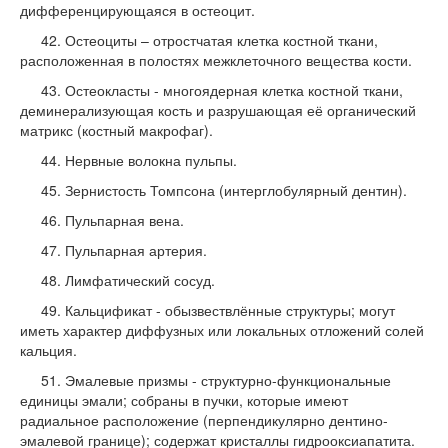
дифференцирую­щаяся в остеоцит.
42. Остеоциты – отростчатая клетка костной ткани,
расположенная в полостях меж­клеточного вещества кости.
43. Остеокласты - многоядерная клетка ко­стной ткани,
деминерализующая кость и разрушающая её органический
мат­рикс (костный макрофаг).
44. Нервные волокна пульпы.
45. Зернистость Томпсона (интерглобуляр­ный дентин).
46. Пульпарная вена.
47. Пульпарная артерия.
48. Лимфатический сосуд.
49. Кальцификат - обызвествлённые структуры; могут
иметь характер диффузных или локальных отложений солей
каль­ция.
51. Эмалевые призмы - структурно-функ­циональные
единицы эмали; собраны в пучки, которые имеют
радиальное рас­положение (перпендикулярно дентино-
эмалевой границе); содержат кристал­лы гидрооксиапатита.