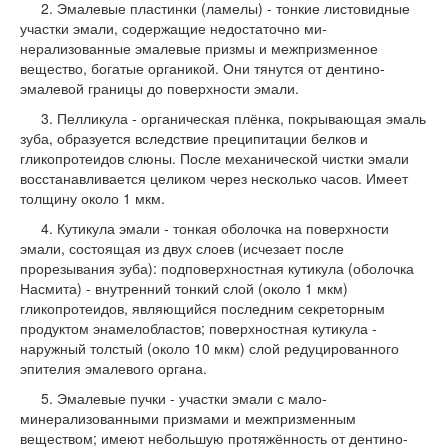
2. Эмалевые пластинки (ламелы) - тонкие листовид­ные
участки эмали, содержащие недостаточно ми­
нерализованные эмалевые призмы и межпризменное
вещество, богатые орга­никой. Они тянутся от ден­тино-
эмалевой границы до поверхности эмали.
3. Пелликула - органичес­кая плёнка, покрывающая эмаль
зуба, образуется вследствие преципитации белков и
гликопротеидов слюны. После механиче­ской чистки эмали
вос­станавливается целиком через несколько часов. Имеет
толщину около 1 мкм.
4. Кутикула эмали - тонкая оболочка на поверхности
эмали, состоящая из двух слоев (исчезает после
прорезывания зуба): подповерхностная кутикула (оболочка
Насмита) - внутренний тонкий слой (около 1 мкм)
гликопротеидов, являющийся послед­ним секреторным
продуктом энамелобластов; поверхностная кутикула -
наружный тол­стый (около 10 мкм) слой редуцированного
эпителия эмалевого органа.
5. Эмалевые пучки - участки эмали с мало­
минерализованными призмами и межпризменным
веществом; имеют неболь­шую протяжённость от дентино-