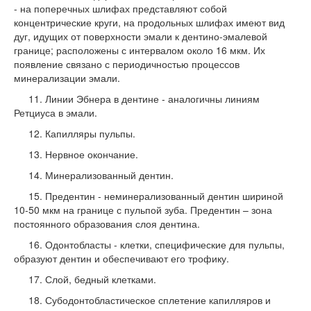
- на поперечных шлифах представляют собой
концентрические круги, на продольных шлифах имеют вид
дуг, идущих от поверхности эмали к дентино-эмалевой
границе; расположены с интервалом около 16 мкм. Их
появление связано с периодич­ностью процессов
минерализации эма­ли.
11. Линии Эбнера в дентине - аналогичны линиям
Ретциуса в эмали.
12. Капилляры пульпы.
13. Нервное окончание.
14. Минерализованный дентин.
15. Предентин - неминерализованный ден­тин шириной
10-50 мкм на границе с пульпой зуба. Предентин – зона
постоянного образования слоя дентина.
16. Одонтобласты - клетки, специфические для пульпы,
образуют дентин и обеспе­чивают его трофику.
17. Слой, бедный клетками.
18. Субодонтобластическое сплетение ка­пилляров и