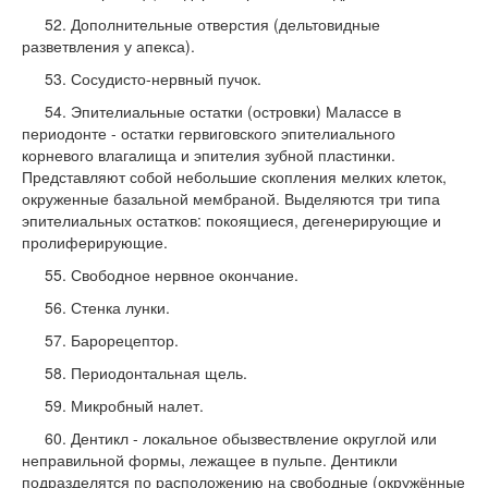
52. Дополнительные отверстия (дельтовид­ные
разветвления у апекса).
53. Сосудисто-нервный пучок.
54. Эпителиальные остатки (островки) Малассе в
периодонте - остатки гервиговского эпителиального
корневого влага­лища и эпителия зубной пластинки.
Представляют собой небольшие скоп­ления мелких клеток,
окруженные базальной мембраной. Выделяются три типа
эпителиальных остатков: покоя­щиеся, дегенерирующие и
пролиферирующие.
55. Свободное нервное окончание.
56. Стенка лунки.
57. Барорецептор.
58. Периодонтальная щель.
59. Микробный налет.
60. Дентикл - локальное обызвествление округлой или
неправильной формы, лежащее в пульпе. Дентикли
подразделятся по расположению на свободные (окружённые