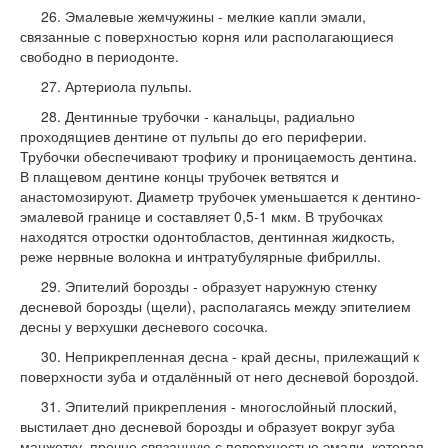
26. Эмалевые жемчужины - мелкие капли эмали,
связанные с поверхностью корня или располагающиеся
свободно в периодонте.
27. Артериола пульпы.
28. Дентинные трубочки - канальцы, радиально
проходящиев дентине от пульпы до его периферии.
Трубочки обеспечи­вают трофику и проницаемость денти­на.
В плащевом дентине концы трубочек ветвятся и
анастомозируют. Диаметр трубочек уменьшается к дентино-
эмалевой границе и составляет 0,5-1 мкм. В трубочках
находятся отростки одонтобластов, дентинная жидкость,
реже нерв­ные волокна и интратубулярные фиб­риллы.
29. Эпителий борозды - образует наружную стенку
десневой борозды (щели), рас­полагаясь между эпителием
десны у верхушки десневого сосочка.
30. Неприкрепленная десна - край десны, прилежащий к
поверхности зуба и отда­лённый от него десневой бороздой.
31. Эпителий прикрепления - многослой­ный плоский,
выстилает дно десневой борозды и образует вокруг зуба
ман­жетку, прочно связанную с поверхнос­тью эмали, которая