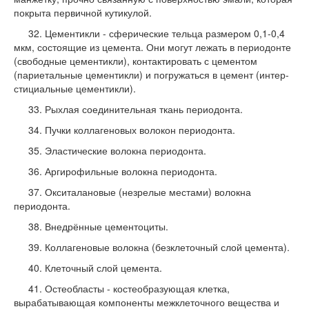
покрыта первичной кутикулой.
32. Цементикли - сферические тельца раз­мером 0,1-0,4
мкм, состоящие из це­мента. Они могут лежать в периодонте
(свободные цементикли), контактиро­вать с цементом
(париетальные цемен­тикли) и погружаться в цемент (интер-
стициальные цементикли).
33. Рыхлая соединительная ткань перио­донта.
34. Пучки коллагеновых волокон периодонта.
35. Эластические волокна периодонта.
36. Аргирофильные волокна периодонта.
37. Окситалановые (незрелые местами) во­локна
периодонта.
38. Внедрённые цементоциты.
39. Коллагеновые волокна (безклеточный слой цемента).
40. Клеточный слой цемента.
41. Остеобласты - костеобразующая клетка,
вырабатывающая компоненты межклеточного вещества и