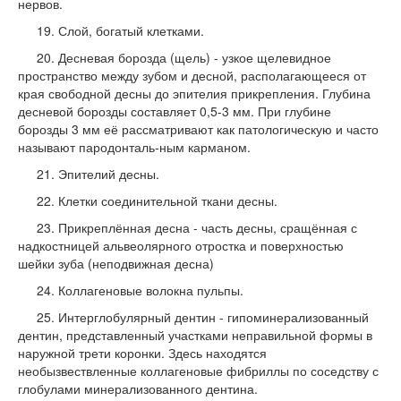
нервов.
19. Слой, богатый клетками.
20. Десневая борозда (щель) - узкое щелевидное
пространство между зубом и десной, располагающееся от
края сво­бодной десны до эпителия прикрепле­ния. Глубина
десневой борозды составляет 0,5-3 мм. При глубине
борозды 3 мм её рассматривают как патологиче­скую и часто
называют пародонталь-ным карманом.
21. Эпителий десны.
22. Клетки соединительной ткани десны.
23. Прикреплённая десна - часть десны, сращённая с
надкостницей альвеоляр­ного отростка и поверхностью
шейки зуба (неподвижная десна)
24. Коллагеновые волокна пульпы.
25. Интерглобулярный дентин - гипоминерализованный
дентин, представленный участками неправильной формы в
наружной трети коронки. Здесь находятся
необызвествленные коллагеновые фиб­риллы по соседству с
глобулами мине­рализованного дентина.