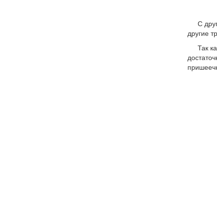
С дру
другие т
Так к
достаточ
пришеечн