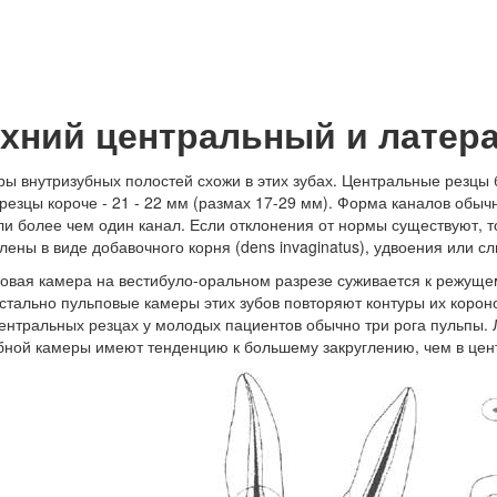
хний центральный и латер
ры внутризубных полостей схожи в этих зубах. Центральные резцы 
резцы короче - 21 - 22 мм (размах 17-29 мм). Форма каналов обычно
ли более чем один канал. Если отклонения от нормы существуют, т
ены в виде добавочного корня (dens invaginatus), удвоения или слия
овая камера на вестибуло-оральном разрезе суживается к режуще
тально пульповые камеры этих зубов повторяют контуры их корон
центральных резцах у молодых пациентов обычно три рога пульпы.
бной камеры имеют тенденцию к большему закруглению, чем в цен