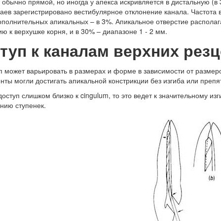
 обычно прямой, но иногда у апекса искривляется в дистальную (в 
аев зарегистрировано вестибулярное отклонение канала. Частота 
ополнительных апикальных – в 3%. Апикальное отверстие располага
ю к верхушке корня, и в 30% – диапазоне 1 - 2 мм.
туп к каналам верхних рез
п может варьировать в размерах и форме в зависимости от размер
нты могли достигать апикальной констрикции без изгиба или препят
доступ слишком близко к cingulum, то это ведет к значительному и
нию ступенек.