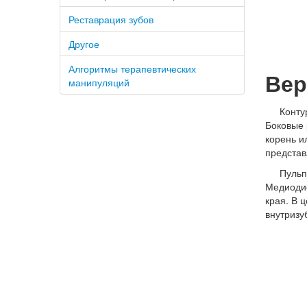
Реставрация зубов
Другое
Алгоритмы терапевтических
Вер
манипуляций
Конту
Боковые 
корень и
представл
Пульп
Медиодис
края. В 
внутризу