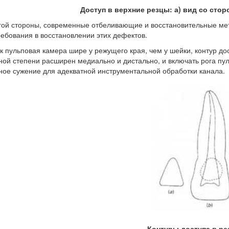
Доступ в верхние резцы: а) вид со сторо
гой стороны, современные отбеливающие и восстановительные мето
ребования в восстановлении этих дефектов.
ак пульповая камера шире у режущего края, чем у шейки, контур д
ной степени расширен медиально и дистально, и включать рога пу
ое сужение для адекватной инструментальной обработки канала.
Контуры доступа в ре