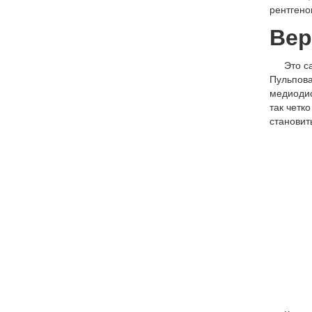
рентгено
Вер
Это с
Пульпова
медиодис
так четко
становит