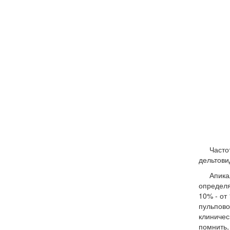
Часто
дельтови
Апика
определя
10% - от
пульпово
клиничес
помнить,