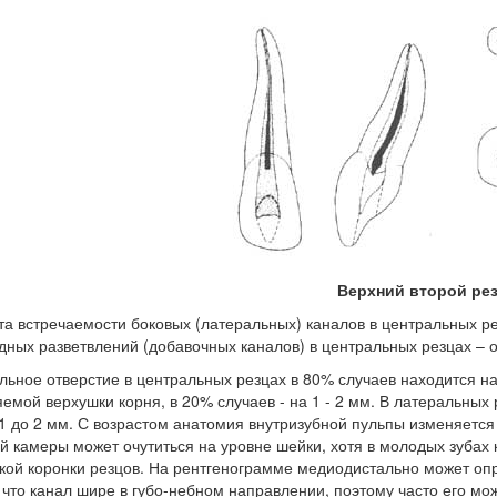
Верхний второй ре
та встречаемости боковых (латеральных) каналов в центральных ре
дных разветвлений (добавочных каналов) в центральных резцах – о
льное отверстие в центральных резцах в 80% случаев находится на
емой верхушки корня, в 20% случаев - на 1 - 2 мм. В латеральных 
 1 до 2 мм. С возрастом анатомия внутризубной пульпы изменяется
й камеры может очутиться на уровне шейки, хотя в молодых зубах
кой коронки резцов. На рентгенограмме медиодистально может оп
 что канал шире в губо-небном направлении, поэтому часто его мож