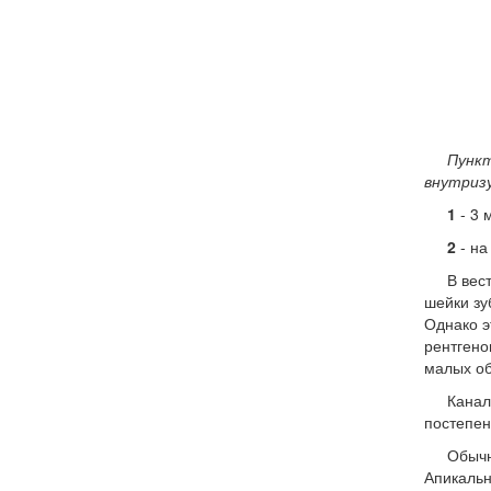
Пункт
внутризу
1
- 3 
2
- на
В вес
шейки зу
Однако э
рентгено
малых об
Канал
постепен
Обычн
Апикальн