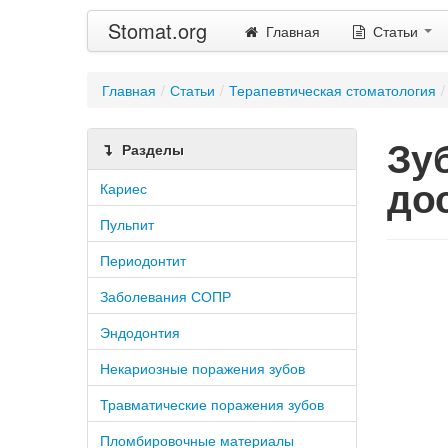
Stomat.org
Главная
Статьи
Главная
/
Статьи
/
Терапевтическая стоматология
/
Зу
Разделы
до
Кариес
Пульпит
Периодонтит
Заболевания СОПР
Эндодонтия
Некариозные поражения зубов
Травматические поражения зубов
Пломбировочные материалы