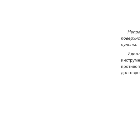
Непра
поверхно
пульпы.
Идеал
инструме
противоп
долговре