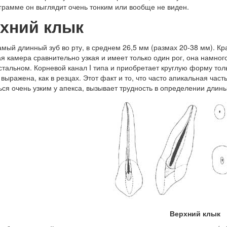
грамме он выглядит очень тонким или вообще не виден.
хний клык
амый длинный зуб во рту, в среднем 26,5 мм (размах 20-38 мм). К
я камера сравнительно узкая и имеет только один рог, она намног
тальном. Корневой канал I типа и приобретает круглую форму толь
 выражена, как в резцах. Этот факт и то, что часто апикальная част
ься очень узким у апекса, вызывает трудность в определении длины
Верхний клык