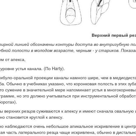
Верхний первый ре
ирной линией обозначены контуры доступа во внутризубную п
бной полости в молодом возрасте, черным - у стариков. Показан
мм от апекса,
 уровне устья канала. (По Harty).
тибуло-оральной проекции каналы намного шире, чем в медиодиста
ба. Обычно в учебниках указано, что коронковая полость в этих зу
то сужение в значительной мере напоминает устья в многокорневых 
грамме, но это должно учитываться при инструментальной обрабо
оротах).
ы верхних резцов суживаются к апексу и имеют сначала овальную 
но становится круглой к апексу.
о наблюдаются очень небольшое апикальное искривление в центра
ая часть латерального резца чаще искривлена, обычно в дистальн