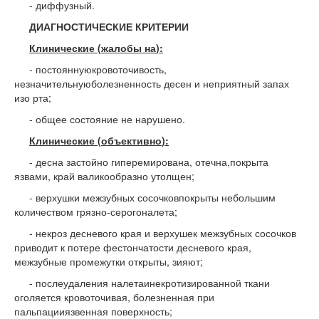
- диффузный.
ДИАГНОСТИЧЕСКИЕ КРИТЕРИИ
Клинические
(
жалобы
на
):
- постояннуюкровоточивость,
незначительнуюболезненность десен и неприятный запах
изо рта;
- общее состояние не нарушено.
Клинические
(
объективно
):
- десна застойно гиперемирована, отечна,покрыта
язвами, край валикообразно утолщен;
- верхушки межзубных сосочковпокрыты небольшим
количеством грязно-серогоналета;
- некроз десневого края и верхушек межзубных сосочков
приводит к потере фестончатости десневого края,
межзубные промежутки открыты, зияют;
- послеудаления налетаинекротизированной ткани
оголяется кровоточивая, болезненная при
пальпацииязвенная поверхность;