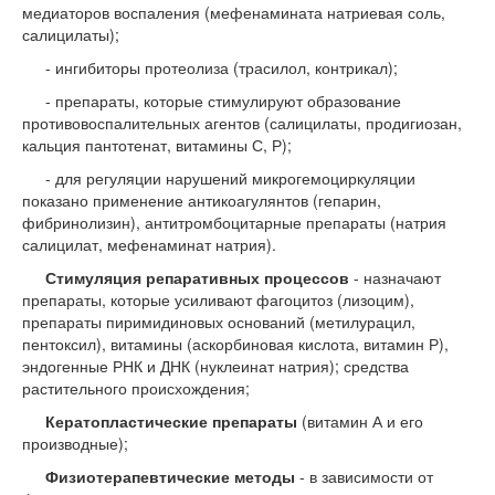
медиаторов воспаления (мефенамината натриевая соль,
салицилаты);
- ингибиторы протеолиза (трасилол, контрикал);
- препараты, которые стимулируют образование
противовоспалительных агентов (салицилаты, продигиозан,
кальция пантотенат, витамины С, Р);
- для регуляции нарушений микрогемоциркуляции
показано применение антикоагулянтов (гепарин,
фибринолизин), антитромбоцитарные препараты (натрия
салицилат, мефенаминат натрия).
Стимуляция репаративных процессов
- назначают
препараты, которые усиливают фагоцитоз (лизоцим),
препараты пиримидиновых оснований (метилурацил,
пентоксил), витамины (аскорбиновая кислота, витамин Р),
эндогенные РНК и ДНК (нуклеинат натрия); средства
растительного происхождения;
Кератопластические препараты
(витамин А и его
производные);
Физиотерапевтические методы
- в зависимости от