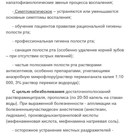
напатофизиологические звенья процесса воспаления;
-
Симптоматическое
– устраняются или уменьшаются
основные симптомы воспаления;
- обучение пациентов правилам рациональной гигиены
полости рта;
- профессиональная гигиена полости рта;
- санация полости рта (особенно удаление корней зубов
– при отсутствии острых явлений);
- частые полоскания полости рта растворами
антисептиков, особенно препаратами, угнетающими
анаэробную микрофлору(раствор перманганата калия 1:10
000, 3% раствор перекиси водорода);
С целью обезболивания
достаточнополосканий
растворамицитраля, прополиса (по 20-50 капель на стакан
воды). При выраженной болезненности - аппликации на
болезненныеучасткидесен анестетиков (анестезин,
лидокаин), производныхантраниловой кислоты
(мефенаминовая кислота, мефенамина натриевая соль).
- осторожное устранение местных раздражителей -