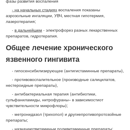
фазы развития воспаления
- на начальных стадиях
воспаления показаны
аэрозольные ингаляции, УВЧ, местная гипотермия,
лазеротерапия;
-
в дальнейшем
- электрофорез разных лекарственных
препаратов, гидротерапия.
Общее лечение хронического
язвенного гингивита
- гипосенсибилизирующее (антигистаминные препараты),
- противовоспалительное (производные салицилатов,
нестероидные препараты),
- антибактериальная терапия (антибиотики,
сульфаниламиды, нитрофураны– в зависимостиот
чувствительности микрофлоры);
- метронидазол (трихопол) и другиепротивопротозойные
препараты;
- назначаютвитаминыи поливитаминные препараты;