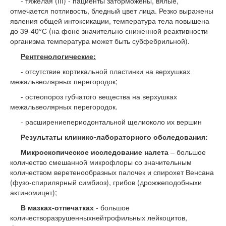
- тяжелая (III) - пациенты заторможены, вялые,
отмечается потливость, бледный цвет лица. Резко выражены
явления общей интоксикации, температура тела повышена
до 39-40°С (на фоне значительно сниженной реактивности
организма температура может быть субфебрильной).
Рентгенологически
е
:
- отсутствие кортикальной пластинки на верхушках
межальвеолярных перегородок;
- остеопороз губчатого вещества на верхушках
межальвеолярных перегородок.
- расширениепериодонтальной щелиоколо их вершин
Результаты клинико-лабораторного обследования:
Микроскопическое исследование налета
– большое
количество смешанной микрофлоры со значительным
количеством веретенообразных палочек и спирохет Венсана
(фузо-спирилярный симбиоз), грибов (дрожжеподобныхи
актиномицет);
В мазках-отпечатках
- большое
количестворазрушенныхнейтрофильных лейкоцитов,