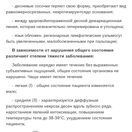
- десневые сосочки теряют свою форму, приобретают вид
равномерносрезанных, некротизируютсядо основания;
- между здоровойипораженной десной демаркационная
линия, которая незначительно гиперемирована и утолщена;
- язык обложен, регионарные лимфатические узлымогут
быть увеличенными, малоболезненными при пальпации;
В зависимости от нарушения общего состояния
различают степени тяжести заболевания:
Заболевание нередко имеет течение без выраженных
субъективных ощущений, общее состояние организма не
нарушено. Чаще имеет легкое течение.
- легкая (I) - общее состояние пациента изменяется
мало;
- средняя (II) - характеризуется диффузным
распространением некроза десен вдоль зубного ряда,
наростанием явлений интоксикации, повышением
температуры тела до 38-39°С, ухудшением состояния
пациента;