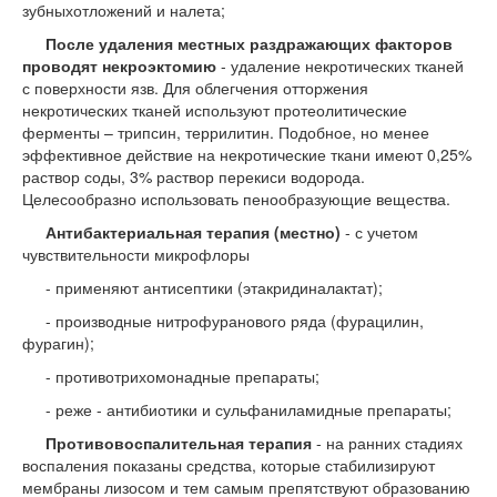
зубныхотложений и налета;
После удаления местных раздражающих факторов
проводят некроэктомию
- удаление некротических тканей
с поверхности язв. Для облегчения отторжения
некротических тканей используют протеолитические
ферменты – трипсин, террилитин. Подобное, но менее
эффективное действие на некротические ткани имеют 0,25%
раствор соды, 3% раствор перекиси водорода.
Целесообразно использовать пенообразующие вещества.
Антибактериальная терапия (местно)
- с учетом
чувствительности микрофлоры
- применяют антисептики (этакридиналактат);
- производные нитрофуранового ряда (фурацилин,
фурагин);
- противотрихомонадные препараты;
- реже - антибиотики и сульфаниламидные препараты;
Противовоспалительная терапия
- на ранних стадиях
воспаления показаны средства, которые стабилизируют
мембраны лизосом и тем самым препятствуют образованию