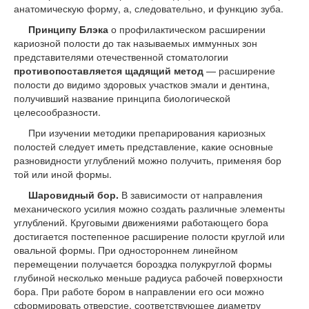
анатомическую форму, а, следовательно, и функцию зуба.
Принципу Блэка
о профилактическом расширении
кариозной полости до так называемых иммунных зон
представителями отечественной стоматологии
противопоставляется щадящий метод
— расширение
полости до видимо здоровых участков эмали и денти­на,
получивший название принципа биологической
целесообразности.
При изучении методики препарирования кариозных
полостей следует иметь представление, какие основные
разновидности углублений можно получить, применяя бор
той или иной формы.
Шаровидный бор.
В зависимости от направления
механического усилия можно создать различные элементы
углублений. Круговыми движениями работающего бора
достигается постепенное расширение полости круглой или
овальной формы. При одностороннем линейном
перемещении получается бороздка полукруглой формы
глубиной несколько меньше радиуса рабочей поверхности
бора. При работе бором в направлении его оси можно
сформи­ровать отверстие, соответствующее диаметру