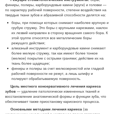
финиры, полиры, карборундовые камни (круги) и головки —
по характеру рабочей поверхности, степени воздействия на
твердые ткани зубов и абразивной способности делятся на:
боры, при помощи которых снимают наиболее крупную и
грубую стружку. Это боры с крупными нарезками, наклон
их лезвий направлен в сторону вращения самого бора. К
этой группе относятся все металлические боры
режущего действия;
алмазный инструмент и карборундовые камни снимают
более мелкую стружку, так как имеют более тонкое
(мелкое) покрытие с острыми гранями; действие их на
ткань более щадящее;
финиры и полиры за счет мелкозернистой или гладкой
рабочей поверхности не режут, а лишь шлифу и
полируют обрабатываемую поверхность.
Цель местного консервативного лечения кариеса
зубов
— удаление патологически измененных тканей и
восстановление анатомической формы и функции зуба, что
обеспечивает также приостановку кариозного процесса.
Основными методами лечения кариеса
(за
исключением начального) в настоящее время являются