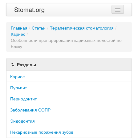
Stomat.org
Главная
Главная
/
Статьи
/
Терапевтическая стоматология
/
Кариес
Статьи
/
Особенности препарирования кариозных полостей по
Блэку
Контакты
Разделы
Кариес
Пульпит
Периодонтит
Заболевания СОПР
Эндодонтия
Некариозные поражения зубов