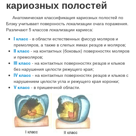
кариозных полостей
Анатомическая классификация кариозных полостей по
Блэку учитывает поверхность локализации очага поражения.
Различают 5 классов локализации кариеса:
I класс
- в области естественных фиссур моляров и
премоляров, а также в слепых ямках резцов и моляров;
II класс
- на контактных (боковых) поверхностях моляров
и премоляров;
III класс
- на контактных поверхностях резцов и клыков
без нарушения целости режущего края;
IV класс
- на контактных поверхностях резцов и клыков с
нарушением целости угла и режущего края коронки;
V класс
- в пришеечной области.